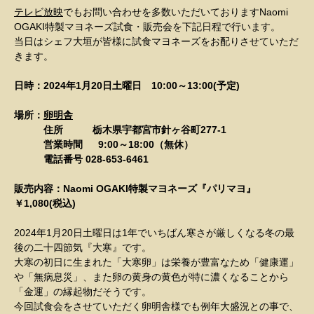
テレビ放映
でもお問い合わせを多数いただいておりますNaomi
OGAKI特製マヨネーズ試食・販売会を下記日程で行います。
当日はシェフ大垣が皆様に試食マヨネーズをお配りさせていただ
きます。
日時：2024年1月20日土曜日 10:00～13:00(予定)
場所：
卵明舎
住所 栃木県宇都宮市針ヶ谷町277-1
営業時間 9:00～18:00（無休）
電話番号 028-653-6461
販売内容：Naomi OGAKI特製マヨネーズ『パリマヨ』
￥1,080(税込)
2024年1月20日土曜日は1年でいちばん寒さが厳しくなる冬の最
後の二十四節気『大寒』です。
大寒の初日に生まれた「大寒卵」は栄養が豊富なため「健康運」
や「無病息災」、また卵の黄身の黄色が特に濃くなることから
「金運」の縁起物だそうです。
今回試食会をさせていただく卵明舎様でも例年大盛況との事で、